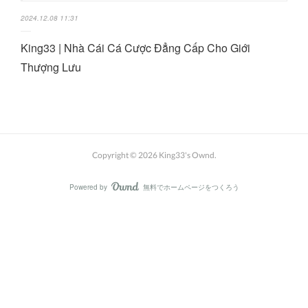
2024.12.08 11:31
King33 | Nhà Cái Cá Cược Đẳng Cấp Cho Giới
Thượng Lưu
Copyright ©
2026
King33's Ownd
.
Powered by
無料でホームページをつくろう
AmebaOwnd
フォロー